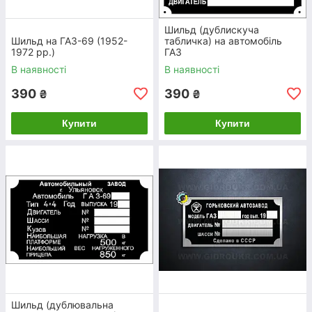
Шильд (дублискуча
Шильд на ГАЗ-69 (1952-
табличка) на автомобіль
1972 рр.)
ГАЗ
 табличка
ння
В наявності
В наявності
ортний
390
390
₴
₴
Купити
Купити
Шильд на автомобiлi рiзних моделей
ГАЗ
шт.
Шильд (дублювальна
я, що не