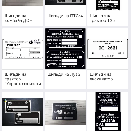
Шильди на
Шильди на ПТС-4
Шильди на
комбайн ДОН
трактор Т25
ОПТИМАЛЬНА ЦІНА
У нашому каталозі ви можете знайти
зразкові ціни на виготовлення бірки на
обладнання. Вартість нашої роботи значно
нижча, ніж у схожих компаніях. Ми маємо
все необхідне обладнання та знання для
Шильди на
Шильди на ЛуаЗ
Шильди на
швидкого та якісного виготовлення
трактор
екскаватор
необхідної таблички.
"Укравтозапчасти
на"
ВЕЛИКИЙ ВИБІР