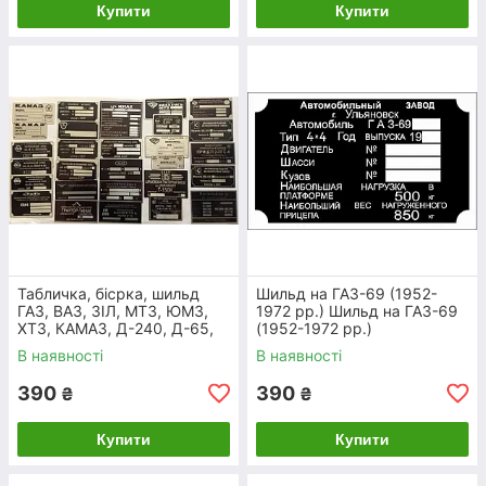
обладнання, ми виготовимо їх для вас і
Купити
Купити
відправимо максимально швидко. Ми
добре знаємо всі вимоги до цих виробів і
не потребуємо додаткового вивчення
питання. Після затвердження макету та
перевірки всіх даних ми виготовимо
таблички та шильди за кілька робочих
днів.
Контактна iнформацiя
Табличка, бісрка, шильд
Шильд на ГАЗ-69 (1952-
ГАЗ, ВАЗ, ЗІЛ, МТЗ, ЮМЗ,
1972 рр.) Шильд на ГАЗ-69
ХТЗ, КАМАЗ, Д-240, Д-65,
(1952-1972 рр.)
СМД, КрАЗ, причепи.
В наявності
В наявності
ПОПУЛЯРНІ ПОЗИЦІЇ РОЗДІЛУ
390
390
₴
₴
Купити
Купити