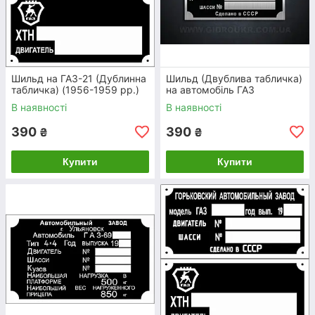
Шильд на ПМЗ-6АКЛ (1978-1985)
Шильд на ГАЗ-21 (Дублинна
Шильд (Двублива табличка)
табличка) (1956-1959 рр.)
на автомобіль ГАЗ
В наявності
В наявності
390
390
₴
₴
розміру,
Купити
Купити
гідно до
Шильд на УАЗ-452, 2206, 469