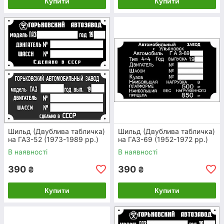
Купити
Купити
ОПЛАТА
Оплатіть замовлення за
банківськими реквізитами
або післяплатою
ДОСТАВКА
Повідомте, якому варіанту
доставки віддаєте перевагу:
Нова Пошта, Делівері, Нічний
Шильд (Двублива табличка)
Шильд (Двублива табличка)
на ГАЗ-52 (1973-1989 рр.)
на ГАЗ-69 (1952-1972 рр.)
Експрес, Гюнсел, САТ,
УкрПошта.
В наявності
В наявності
390
390
₴
₴
Доставка i оплата
Купити
Купити