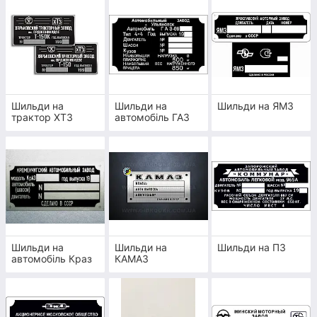
ДЛЯ ОБЛАДНАННЯ ТА
ТЕХНІКИ
Всі таблички ми виготовляємо
відповідно до ГОСТу,
відновлюємо пошкоджені
Шильди на
Шильди на
Шильди на ЯМЗ
трактор ХТЗ
автомобіль ГАЗ
елементи табличок або
втрачені бирки, які повинні
обов'язково бути на обладнанні
У нашому каталозі ви також знайдете
гідронасоси та гідромотори ціна
яких вас
приємно здивує
Приступити до вибору
Шильди на
Шильди на
Шильди на ПЗ
автомобіль Краз
КАМАЗ