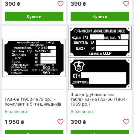
390
390
₴
₴
Купити
Купити
ВИБIР
Визначтеся з моделлю та
дизайном виробу
ЗАМОВЛЕННЯ
Зателефонуйте нам, щоб
Шильд (дублювальна
уточнити всі деталі
ГАЗ-69 (1952-1972 рр.) -
табличка) на ГАЗ-66 (1964-
Комплект із 5-ти шильдиків
1969 рр.)
В наявності
В наявності
1 950
390
₴
₴