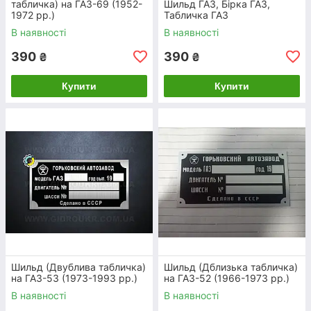
табличка) на ГАЗ-69 (1952-
Шильд ГАЗ, Бірка ГАЗ,
1972 рр.)
Табличка ГАЗ
нання для
В наявності
В наявності
390
390
₴
₴
Купити
Купити
Оригiнальнi спецiальнi заклепки для
табличок ГАЗ, УАЗ, КАМАЗ
Весь асортимент
Шильд (Двублива табличка)
Шильд (Дблизька табличка)
ЯК ОФОРМИТИ ЗАМОВЛЕННЯ НА
на ГАЗ-53 (1973-1993 рр.)
на ГАЗ-52 (1966-1973 рр.)
ТАБЛИЧКИ ТА ШИЛЬДИ
В наявності
В наявності