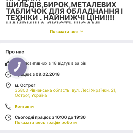
ШИЛЬДІВ,БИРОК,МЕТАЛЕВИХ
ТАБЛИЧОК ДЛЯ ОБЛАДНАННЯ І
ТЕХНІКИ . НАЙНИЖЧІ ЦІНИ!!!!
НАЙВИЩА ЯКІСТЬ!!!САМІ
КОРОТКІ ТЕРМІНИ!!
Показати все
БЕЗПОСЕРЕДНЬО ВІД
ВИРОБНИКА!!!БЕЗ
ПОСЕРЕДНИКІВ !!!ОПТОВИМ
Про нас
ПОКУПЦЯМ ГАРНІ ЗНИЖКИ!!!
94% позитивних з 18 відгуків за рік
Працює з 09.02.2018
м. Острог
35800 Рівненська область, вул. Лесі Українки, 21,
Острог, Україна
Контакти
Сьогодні працює з 10:00 до 19:30
Показати весь графік роботи