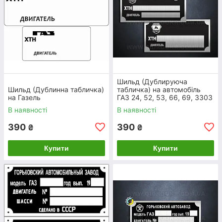
ідповідно
ку випуску
Шильд на ЗIЛ
Шильд (Дублируюча
Шильд (Дублинна табличка)
табличка) на автомобіль
на Газель
ГАЗ 24, 52, 53, 66, 69, 3303
В наявності
В наявності
390
390
₴
₴
Купити
Купити
а, на яку
я за