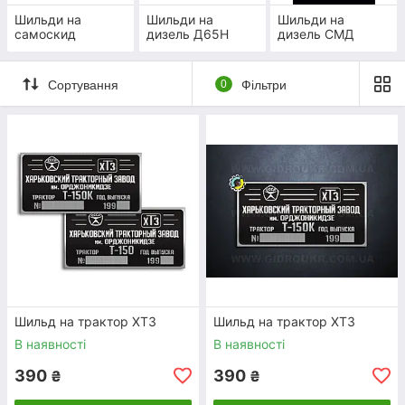
Шильди на
Шильди на
Шильди на
самоскид
дизель Д65Н
дизель СМД
На сайті нашої компанії ви можете знайти
не тільки розділ, де є бірка металева
маркувальна. Також у нашому каталозі є
Сортування
0
Фільтри
гідравліка на тягач
, гідронасоси та
гідромотори, гідростатична трансмісія
ГСТ, послуги ремонту, установки
гідравліки та багато іншого. Наш
асортимент товарів та послуг постійно
розширюється.
Шильд на трактор ХТЗ
Шильд на трактор ХТЗ
ШВИДКА ВІДПРАВКА
В наявності
В наявності
390
390
₴
₴
Якщо вам терміново потрібні шильди для