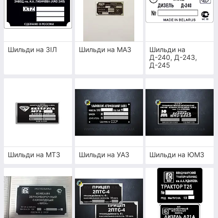
ГОЛОВНІ ПЕРЕВАГИ ВИГОТОВЛЕННЯ
МЕТАЛЕВИХ ТАБЛИЧОК ТА БІРОК У
НАШІЙ КОМПАНІЇ
Шильди на ЗІЛ
Шильди на МАЗ
Шильди на
Д-240, Д-243,
Д-245
КОМПЕТЕНТНІ
СПЕЦІАЛІСТИ
Наші досвідчені майстри не тільки можуть
відновити металеві шильди та бирки, але
Шильди на МТЗ
Шильди на УАЗ
Шильди на ЮМЗ
також розробити абсолютно новий макет
при необхідності. Ми можемо виконати
ручне нанесення, заокруглення кутів та
гравіювання.