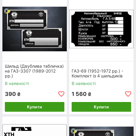
інієвого
аноситься
ії
стійкі до
Шильд (Двублива табличка)
на ГАЗ-3307 (1989-2012
ГАЗ-69 (1952-1972 рр.) -
рр.)
Комплект із 4 шильдиків
Табличка, бирка, шильд ГАЗ, УАЗ, ЗIЛ,
В наявності
В наявності
ПМЗ та iн
390
1 560
₴
₴
Купити
Купити
товщиною
стійкий до