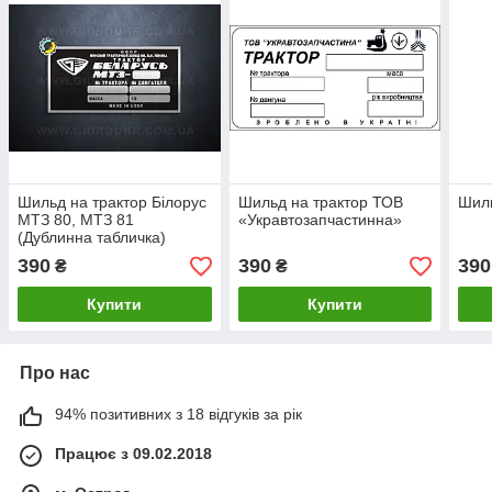
Шильд на трактор Білорус
Шильд на трактор ТОВ
Шиль
МТЗ 80, МТЗ 81
«Укравтозапчастинна»
(Дублинна табличка)
390
390
390
₴
₴
Купити
Купити
Про нас
94% позитивних з 18 відгуків за рік
Працює з 09.02.2018