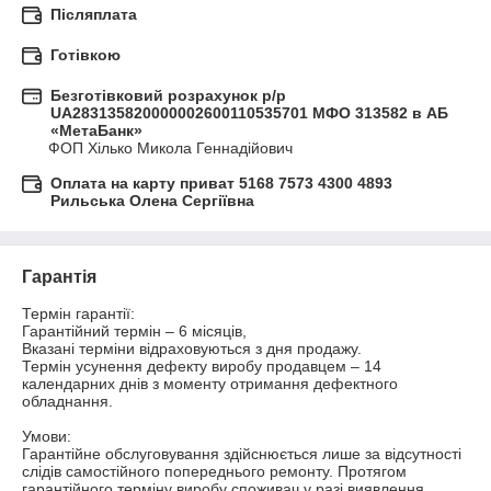
Післяплата
Готівкою
Безготівковий розрахунок р/р
UA283135820000002600110535701 МФО 313582 в АБ
«МетаБанк»
ФОП Хілько Микола Геннадійович
Оплата на карту приват 5168 7573 4300 4893
Рильська Олена Сергіївна
Гарантія
Термін гарантії:

Гарантійний термін – 6 місяців,

Вказані терміни відраховуються з дня продажу.

Термін усунення дефекту виробу продавцем – 14 
календарних днів з моменту отримання дефектного 
обладнання.

Умови:

Гарантійне обслуговування здійснюється лише за відсутності 
слідів самостійного попереднього ремонту. Протягом 
гарантійного терміну виробу споживач у разі виявлення 