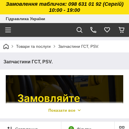
Замовлення табличок: 098 631 01 92 (Сергій)
10:00 - 19:00
Гідравлика України
Товари та послуги
Запчастини ГСТ, PSV.
Запчастини ГСТ, PSV.
Замовляйте
запчастини ГСТ
Показати все
за вигідними цінами від виробника в
Сортування
0
Фільтри