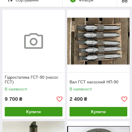
інтернет-магазині «Гідравліка України»!
Перейти до каталогу!
Гідростатика ГСТ-90 (насос
ГСТ)
Вал ГСТ насосний НП-90
В наявності
В наявності
9 700
2 400
₴
₴
Купити
Купити