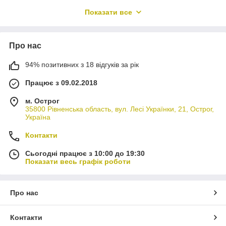
розподіл потужності між приводом та
Чому важливо використовувати
виконавчими вузлами, завдяки чому
Показати все
оригінальні запчастини для ГСТ та
зменшується навантаження на мотор та
PSV?
витрати палива.
Про нас
Як вибрати правильну запчастину для
94% позитивних з 18 відгуків за рік
моєї ГСТ або PSV?
Працює з 09.02.2018
Які послуги підтримки ви надаєте для
м. Острог
підбору та замовлення запчастин?
35800 Рівненська область, вул. Лесі Українки, 21, Острог,
Україна
Які типи запчастин для ГСТ та PSV ви
Контакти
продаєте?
Сьогодні працює з 10:00 до 19:30
Показати весь графік роботи
Про нас
Контакти