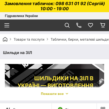
Замовлення табличок: 098 631 01 92 (Сергій)
10:00 - 19:00
Гідравлика України
Товари та послуги
Таблички, бирки, металеві шильди 
Шильди на ЗІЛ
ШИЛЬДИКИ НА ЗІЛ В
УКРАЇНІ — ВИГОТОВЛЕННЯ
ТА ПРОДАЖ
Показати все
Робимо таблички, які відповідають
вимогам ДСТУ та є законними при