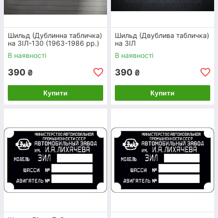
Дублююча табличка на ЗІЛ-4314
(1986-1989 рр.)
Шильд (Дублинна табличка)
Шильд (Двублива табличка)
на ЗІЛ-130 (1963-1986 рр.)
на ЗІЛ
В наявності
В наявності
Весь асортимент
390
390
₴
₴
Купити
Купити
ШИЛЬДИК АВТОМОБІЛЬНИЙ ЗІЛ:
ОСОБЛИВОСТІ ТА ПЕРЕВАГИ
1.
МIЦНIСТЬ