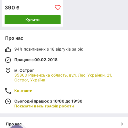
Ви можете замовити шильдик на авто ЗІЛ
390
будь-якої моделі. Можливе виготовлення за
₴
попередньо узгодженим ескізом, гравіювання
та нанесення даних вручну.
Купити
4.
Про нас
94% позитивних з 18 відгуків за рік
РIЗНОМАНIТНIСТЬ ВАРIАНТIВ
Працює з 09.02.2018
Купити табличку на УАЗ
або будь-яку іншу
модель транспортного засобу, спецтехніки
м. Острог
можна всього за кілька хвилин. Консультанти
35800 Рівненська область, вул. Лесі Українки, 21,
сформують замовлення і воно буде виконане
Острог, Україна
за кілька днів.
Контакти
Контактна iнформацiя
Сьогодні працює з 10:00 до 19:30
Показати весь графік роботи
Про нас