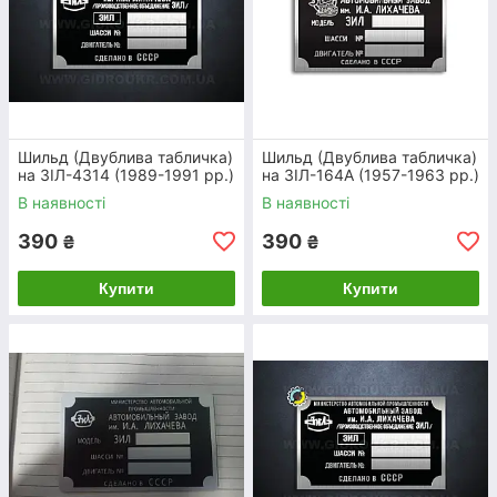
омеру,
тість
Шильд (Двублива табличка)
Шильд (Двублива табличка)
на ЗІЛ-4314 (1989-1991 рр.)
на ЗІЛ-164А (1957-1963 рр.)
Шильд на ЗІЛ-130 (1963-1986 рр.)
В наявності
В наявності
390
390
₴
₴
Купити
Купити
дату
ною