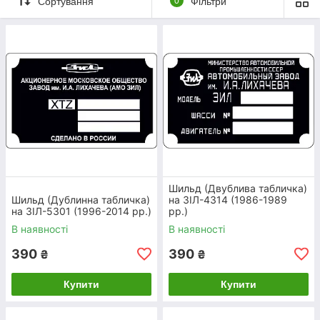
Сортування
0
Фільтри
наявності документів на техніку
Шильдики металічні
ви можете придбати
за низькими цінами. Серед наших переваг:
якість, швидке виготовлення і доставка по
всій Україні!
Приступити до вибору
Шильд (Двублива табличка)
Шильд (Дублинна табличка)
на ЗІЛ-4314 (1986-1989
ШИЛЬДИ, ЯКІ НАЙЧАСТІШЕ
на ЗІЛ-5301 (1996-2014 рр.)
рр.)
ЗАМОВЛЯЮТЬ
В наявності
В наявності
390
390
₴
₴
Купити
Купити