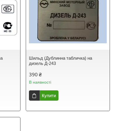
на
Шильд (Дублинна табличка) на
дизель Д-243
390 ₴
В наявності
Купити