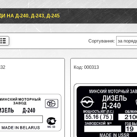
 НА Д-240, Д-243, Д-245
332
000313