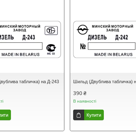
вублива табличка) на Д-243
Шильд (Двублива табличка) н
390 ₴
ті
В наявності
пити
Купити