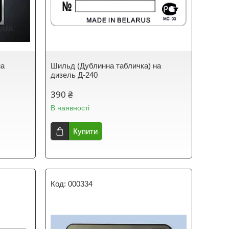
на
Шильд (Дублинна табличка) на
дизель Д-240
390 ₴
В наявності
Купити
000334