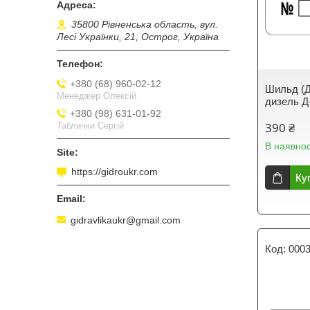
35800 Рівненська область, вул.
Лесі Українки, 21, Острог, Україна
+380 (68) 960-02-12
Шильд (Д
Менеджер Олексій
дизель Д
+380 (98) 631-01-92
390 ₴
Таблички Сергій
В наявнос
https://gidroukr.com
Ку
gidravlikaukr@gmail.com
000