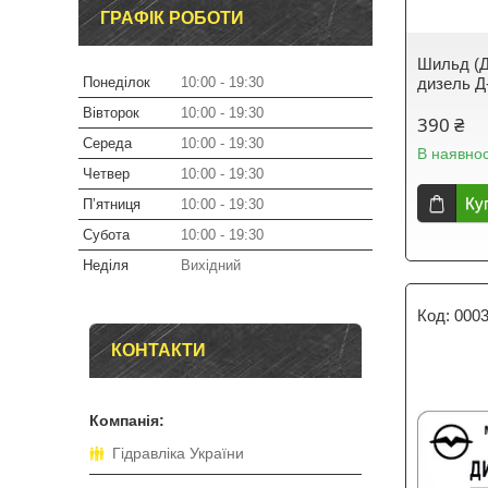
ГРАФІК РОБОТИ
Шильд (Д
Понеділок
10:00
19:30
дизель Д
Вівторок
10:00
19:30
390 ₴
Середа
10:00
19:30
В наявнос
Четвер
10:00
19:30
Ку
Пʼятниця
10:00
19:30
Субота
10:00
19:30
Неділя
Вихідний
000
КОНТАКТИ
Гідравліка України