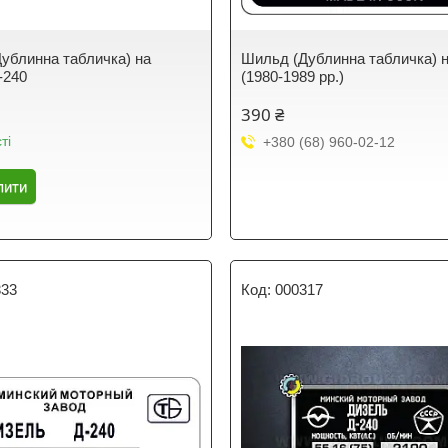
ублинна табличка) на
Шильд (Дублинна табличка) н
-240
(1980-1989 рр.)
390 ₴
ті
+380 (68) 960-02-12
пити
333
000317