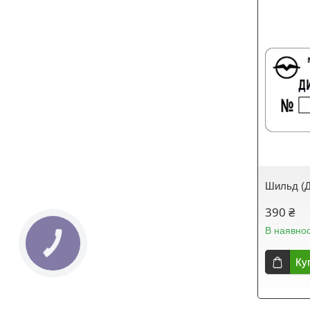
Шильд (Д
390 ₴
В наявнос
Ку