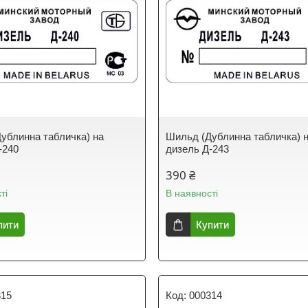
ублинна табличка) на
Шильд (Дублинна табличка) 
-240
дизель Д-243
390 ₴
ті
В наявності
пити
Купити
315
000314