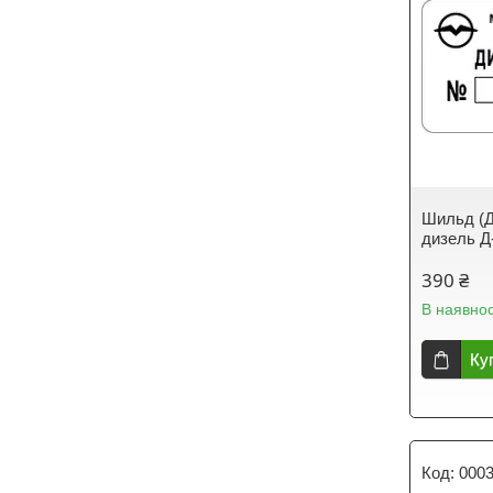
Шильд (Д
дизель Д
390 ₴
В наявнос
Ку
000