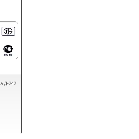
а Д-242