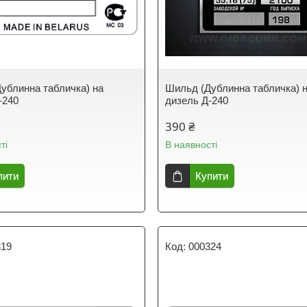
ублинна табличка) на
Шильд (Дублинна табличка) 
-240
дизель Д-240
390 ₴
ті
В наявності
пити
Купити
319
000324