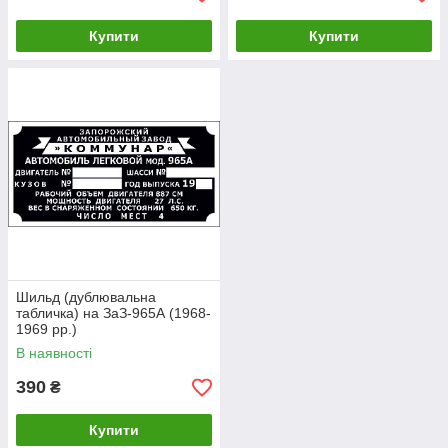
Купити
Купити
Шильд (дублювальна
табличка) на ЗаЗ-965А (1968-
1969 рр.)
В наявності
390
₴
Купити