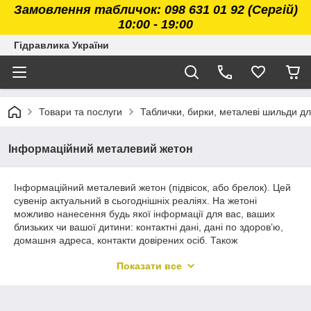
Замовлення табличок: 098 631 01 92 (Сергій)
10:00 - 19:00
Гідравлика України
Товари та послуги
Таблички, бирки, металеві шильди дл
Інформаційний металевий жетон
Інформаційний металевий жетон (підвісок, або брелок). Цей
сувенір актуальний в сьогоднішніх реаліях. На жетоні
можливо нанесення будь якої інформації для вас, ваших
близьких чи вашої дитини: контактні дані, дані по здоров’ю,
домашня адреса, контакти довірених осіб. Також
інформаційний жетон може бути корисним і для вашого
Показати все
домашнього улюбленця, який в разі загубленості допоможе
вашій тваринці повернутись додому.
Інформація та будь-які зображення (як і чорно-білі, так і
кольорові) наносяться на алюмінієву пластину сріблястого