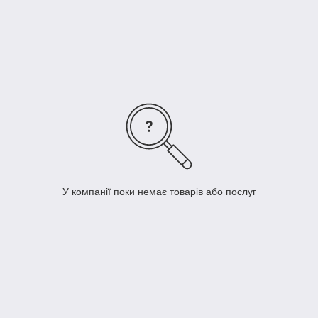
кольору завтовшки 0,5 мм. і в результаті обробки зображення
складає з металом єдине ціле. Такі таблички мають виняткову
довговічність, ігноруючи вплив агресивних середовищ: вода,
сонячне світло, високі та низькі температури.
Для оптових замовлень є система знижок.
У компанії поки немає товарів або послуг