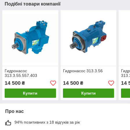
Подібні товари компанії
Гидронасос
Гидронасос 313.3.56
Гид
313.3.55.557.403
313.
14 500
14 500
14 
₴
₴
Купити
Купити
Про нас
94% позитивних з 18 відгуків за рік