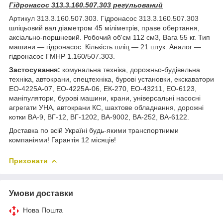
Гідронасос 313.3.160.507.303 регульований
Артикул 313.3.160.507.303. Гідронасос 313.3.160.507.303
шліцьовий вал діаметром 45 міліметрів, праве обертання,
аксіально-поршневий. Робочий об'єм 112 см3, Вага 55 кг. Тип
машини — гідронасос. Кількість шліц — 21 штук. Аналог —
гідронасос ГМНР 1.160/507.303.
Застосування:
комунальна техніка, дорожньо-будівельна
техніка, автокрани, спецтехніка, бурові установки, екскаватори
ЕО-4225А-07, ЕО-4225А-06, ЕК-270, ЕО-43211, ЕО-6123,
маніпулятори, бурові машини, крани, універсальні насосні
агрегати УНА, автокрани КС, шахтове обладнання, дорожні
котки ВА-9, ВГ-12, ВГ-1202, ВА-9002, ВА-252, ВА-6122.
Доставка по всій Україні будь-якими транспортними
компаніями! Гарантія 12 місяців!
Приховати
Умови доставки
Нова Пошта