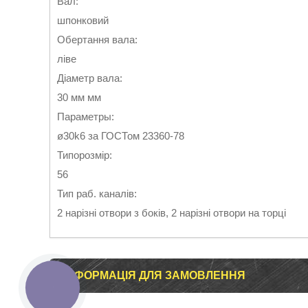
Вал:
шпонковий
Обертання вала:
ліве
Діаметр вала:
30 мм мм
Параметры:
ø30k6 за ГОСТом 23360-78
Типорозмір:
56
Тип раб. каналів:
2 нарізні отвори з боків, 2 нарізні отвори на торці
ІНФОРМАЦІЯ ДЛЯ ЗАМОВЛЕННЯ
КНОПКА
ЗВ'ЯЗКУ