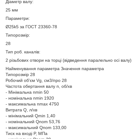
Діаметр валу:
25 мм
Параметри:
Ø25k5 за ГОСТ 23360-78
Типорозмір:
28
Тип роб. каналів:
2 різьбових отвори на торці (відведення паралельно осі валу)
Найменування параметра Значення параметра
Типорозмір 28
Робочий об'єм Vg, см3/про 28
Частота обертання валу n, об/хв
- Мінімальна nmin 50
- номінальна nmin 1920
- максимальна nmax 4750
Витрата Q, л/хв
- мінімальний Qmin 1,40
- номінальний Qnom 53,76
- максимальний Qnom 133,00
Тиск на вході P, МПа