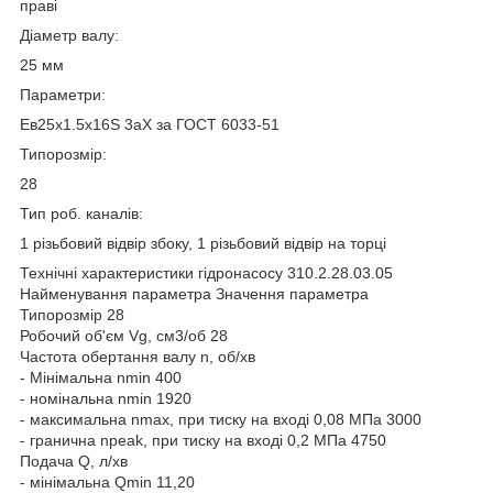
праві
Діаметр валу:
25 мм
Параметри:
Ев25х1.5x16S 3aX за ГОСТ 6033-51
Типорозмір:
28
Тип роб. каналів:
1 різьбовий відвір збоку, 1 різьбовий відвір на торці
Технічні характеристики гідронасосу 310.2.28.03.05
Найменування параметра Значення параметра
Типорозмір 28
Робочий об'єм Vg, см3/об 28
Частота обертання валу n, об/хв
- Мінімальна nmin 400
- номінальна nmin 1920
- максимальна nmax, при тиску на вході 0,08 МПа 3000
- гранична npeak, при тиску на вході 0,2 МПа 4750
Подача Q, л/хв
- мінімальна Qmin 11,20