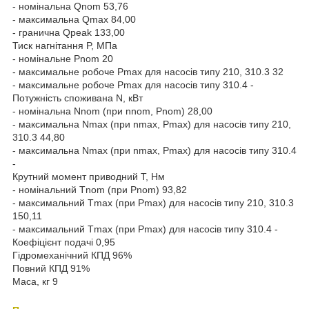
- номінальна Qnom 53,76
- максимальна Qmax 84,00
- гранична Qpeak 133,00
Тиск нагнітання P, МПа
- номінальне Pnom 20
- максимальне робоче Pmax для насосів типу 210, 310.3 32
- максимальне робоче Pmax для насосів типу 310.4 -
Потужність споживана N, кВт
- номінальна Nnom (при nnom, Pnom) 28,00
- максимальна Nmax (при nmax, Pmax) для насосів типу 210,
310.3 44,80
- максимальна Nmax (при nmax, Pmax) для насосів типу 310.4
-
Крутний момент приводний T, Нм
- номінальний Тnom (при Pnom) 93,82
- максимальний Тmax (при Pmax) для насосів типу 210, 310.3
150,11
- максимальний Тmax (при Pmax) для насосів типу 310.4 -
Коефіцієнт подачі 0,95
Гідромеханічний КПД 96%
Повний КПД 91%
Маса, кг 9