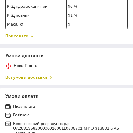
ККД гідромеханічний
96 %
ККД повний
91 %
Маса, кг
9
Приховати
Умови доставки
Нова Пошта
Всі умови доставки
Умови оплати
Післяплата
Готівкою
Безготівковий розрахунок р/р
UA283135820000002600110535701 МФО 313582 в АБ
«МетаБанк»