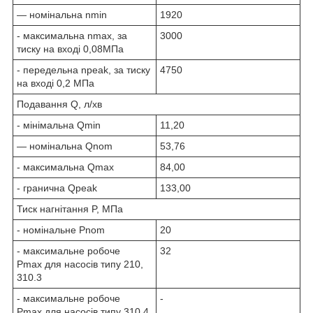
— номінальна n
min
1920
- максимальна n
max
, за
3000
тиску на вході 0,08МПа
- передельна n
peak
, за тиску
4750
на вході 0,2 МПа
Подавання Q, л/хв
- мінімальна Q
min
11,20
— номінальна Q
nom
53,76
- максимальна Q
max
84,00
- гранична Q
peak
133,00
Тиск нагнітання P, МПа
- номінальне P
nom
20
- максимальне робоче
32
P
max
для насосів типу 210,
310.3
- максимальне робоче
-
P
max
для насосів типу 310.4