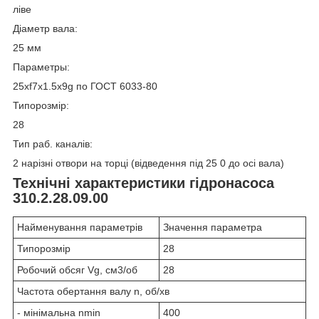
ліве
Діаметр вала:
25 мм
Параметры:
25хf7x1.5x9g по ГОСТ 6033-80
Типорозмір:
28
Тип раб. каналів:
2 нарізні отвори на торці (відведення під 25 0 до осі вала)
Технічні характеристики гідронасоса
310.2.28.09.00
Найменування параметрів
Значення параметра
Типорозмір
28
Робочий обсяг V
g
, см
3
/об
28
Частота обертання валу n, об/хв
- мінімальна n
min
400