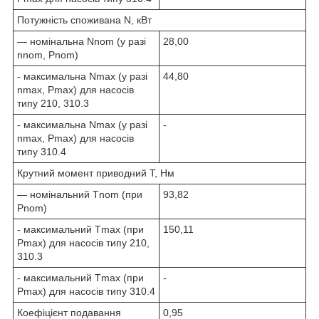
Потужність споживана N, кВт
— номінальна N
nom
(у разі
28,00
n
nom
, P
nom
)
- максимальна N
max
(у разі
44,80
n
max
, P
max
) для насосів
типу 210, 310.3
- максимальна N
max
(у разі
-
n
max
, P
max
) для насосів
типу 310.4
Крутний момент приводний T, Нм
— номінальний Т
nom
(при
93,82
P
nom
)
- максимальний Т
max
(при
150,11
P
max
) для насосів типу 210,
310.3
- максимальний Т
max
(при
-
P
max
) для насосів типу 310.4
Коефіцієнт подавання
0,95