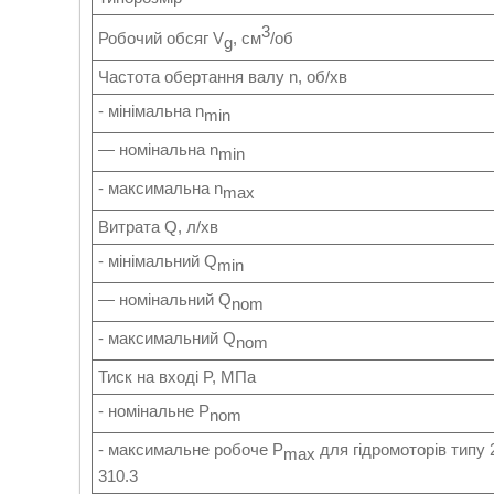
3
Робочий обсяг V
, см
/об
g
Частота обертання валу n, об/хв
- мінімальна n
min
— номінальна n
min
- максимальна n
max
Витрата Q, л/хв
- мінімальний Q
min
— номінальний Q
nom
- максимальний Q
nom
Тиск на вході P, МПа
- номінальне P
nom
- максимальне робоче P
для гідромоторів типу 
max
310.3