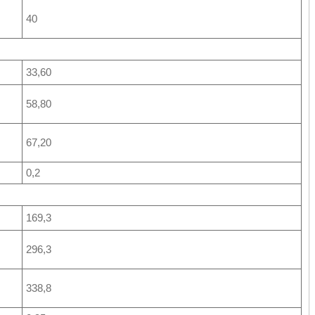
40
33,60
58,80
67,20
0,2
169,3
296,3
338,8