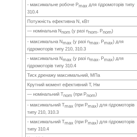
- максимальне робоче P
для гідромоторів типу
max
310.4
Потужність ефективна N, кВт
— номінальна N
(у разі n
, P
)
nom
nom
nom
- максимальна N
(у разі n
, P
) для
max
max
max
гідромоторів типу 210, 310.3
- максимальна N
(у разі n
, P
) для
max
max
max
гідромоторів типу 310.4
Тиск дренажу максимальний, МПа
Крутний момент ефективний T, Нм
— номінальний Т
(при P
)
nom
nom
- максимальний Т
(при P
) для гідромоторів
max
max
типу 210, 310.3
- максимальний Т
(при P
) для гідромоторів
max
max
типу 310.4