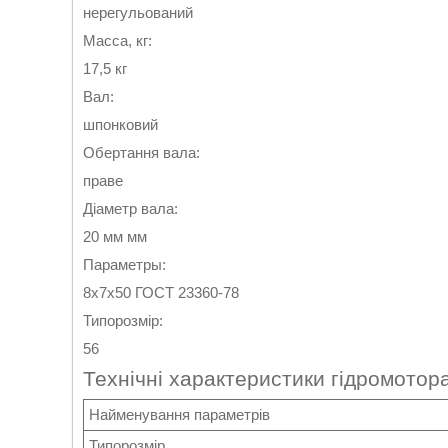
нерегульований
Масса, кг:
17,5 кг
Вал:
шпонковий
Обертання вала:
праве
Діаметр вала:
20 мм мм
Параметры:
8x7x50 ГОСТ 23360-78
Типорозмір:
56
Технічні характеристики гідромотор
Найменування параметрів
Типорозмір