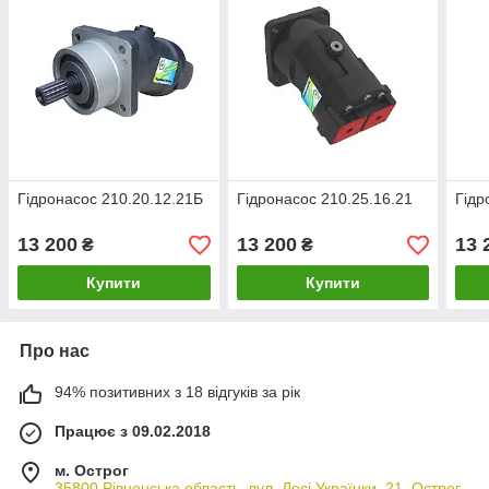
Гідронасос 210.20.12.21Б
Гідронасос 210.25.16.21
Гідр
13 200
13 200
13 
₴
₴
Купити
Купити
Про нас
94% позитивних з 18 відгуків за рік
Працює з 09.02.2018
м. Острог
35800 Рівненська область, вул. Лесі Українки, 21, Острог,