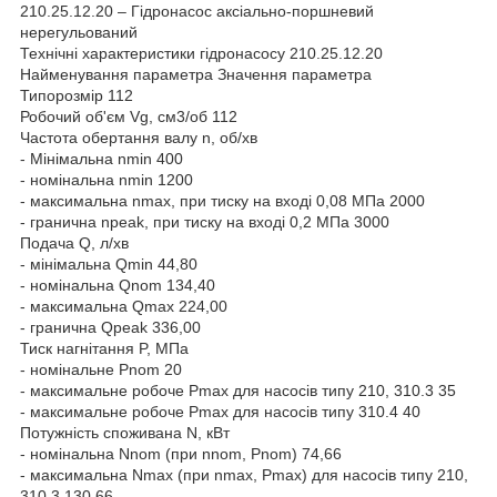
210.25.12.20 – Гідронасос аксіально-поршневий
нерегульований
Технічні характеристики гідронасосу 210.25.12.20
Найменування параметра Значення параметра
Типорозмір 112
Робочий об'єм Vg, см3/об 112
Частота обертання валу n, об/хв
- Мінімальна nmin 400
- номінальна nmin 1200
- максимальна nmax, при тиску на вході 0,08 МПа 2000
- гранична npeak, при тиску на вході 0,2 МПа 3000
Подача Q, л/хв
- мінімальна Qmin 44,80
- номінальна Qnom 134,40
- максимальна Qmax 224,00
- гранична Qpeak 336,00
Тиск нагнітання P, МПа
- номінальне Pnom 20
- максимальне робоче Pmax для насосів типу 210, 310.3 35
- максимальне робоче Pmax для насосів типу 310.4 40
Потужність споживана N, кВт
- номінальна Nnom (при nnom, Pnom) 74,66
- максимальна Nmax (при nmax, Pmax) для насосів типу 210,
310.3 130,66