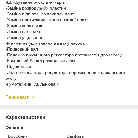
-Шліфування блоку циліндрів
-Заміна розподільчих пластин
-Заміна підп'ятників похилих плит
-Заміна притискних штоків похилої плити
-Заміна золотників
-Заміна сальників
-Заміна ущільнень
-Манжетне ущільнення на валу насоса
-Приводний вал
-Поломка пружинного регулятора потужності гідронасосу
-Кочальний блок з розподільником
-Підшипники
-Золотникова пара регулятора переміщення коливального
блоку
-Гумотехнічні ущільнювачі.
Приховати
Характеристики
Основні
Виробник
Danfoss