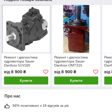
Ремонт і діагностика
Ремонт і діагностика
Ремо
гідромотора Sauer
гідромотора Sauer
гідр
Danfoss 51V160
Danfoss OMT315
Danf
8 900
8 900
від
₴
від
₴
від
Купити
Купити
Про нас
94% позитивних з 18 відгуків за рік