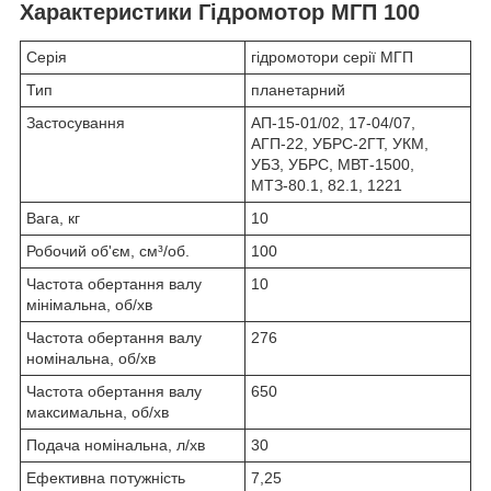
Характеристики Гідромотор МГП 100
Серія
гідромотори серії МГП
Тип
планетарний
Застосування
АП-15-01/02, 17-04/07,
АГП-22, УБРС-2ГТ, УКМ,
УБЗ, УБРС, МВТ-1500,
МТЗ-80.1, 82.1, 1221
Вага, кг
10
Робочий об'єм, см³/об.
100
Частота обертання валу
10
мінімальна, об/хв
Частота обертання валу
276
номінальна, об/хв
Частота обертання валу
650
максимальна, об/хв
Подача номінальна, л/хв
30
Ефективна потужність
7,25