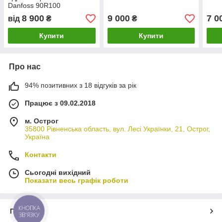
Danfoss 90R100
8 900
9 000
7 0
від
₴
₴
Купити
Купити
Про нас
94% позитивних з 18 відгуків за рік
Працює з 09.02.2018
м. Острог
35800 Рівненська область, вул. Лесі Українки, 21, Острог,
Україна
Контакти
Сьогодні вихідний
Показати весь графік роботи
КНОПКА
Про нас
ЗВ'ЯЗКУ