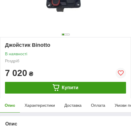
Джойстик Binotto
В наявності
Роздріб
7 020
₴
Купити
Опис
Характеристики
Доставка
Оплата
Умови п
Опис