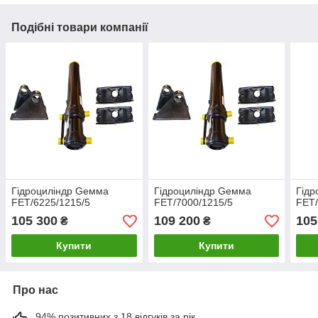
Подібні товари компанії
Гідроциліндр Gемма
Гідроциліндр Gемма
Гідр
FET/6225/1215/5
FET/7000/1215/5
FET/
105 300
109 200
105
₴
₴
Купити
Купити
Про нас
94% позитивних з 18 відгуків за рік