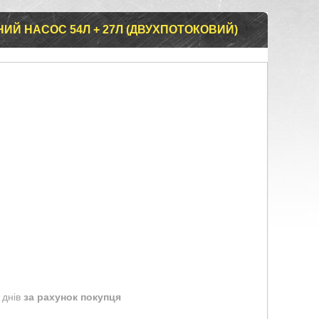
ИЙ НАСОС 54Л + 27Л (ДВУХПОТОКОВИЙ)
 днів
за рахунок покупця