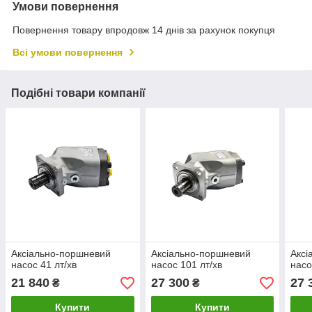
Умови повернення
Повернення товару впродовж 14 днів за рахунок покупця
Всі умови повернення
Подібні товари компанії
Аксіально-поршневий
Аксіально-поршневий
Аксі
насос 41 лт/хв
насос 101 лт/хв
насо
21 840
27 300
27 
₴
₴
Купити
Купити