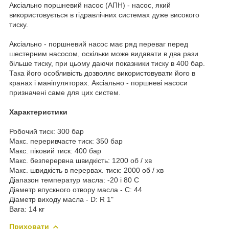
Аксіально поршневий насос (АПН) - насос, який
використовується в гідравлічних системах дуже високого
тиску.
Аксіально - поршневий насос має ряд переваг перед
шестерним насосом, оскільки може видавати в два рази
більше тиску, при цьому даючи показники тиску в 400 бар.
Така його особливість дозволяє використовувати його в
кранах і маніпуляторах. Аксіально - поршневі насоси
призначені саме для цих систем.
Характеристики
Робочий тиск: 300 бар
Макс. переривчасте тиск: 350 бар
Макс. піковий тиск: 400 бар
Макс. безперервна швидкість: 1200 об / хв
Макс. швидкість в перервах. тиск: 2000 об / хв
Діапазон температур масла: -20 і 80 С
Діаметр впускного отвору масла - C: 44
Діаметр виходу масла - D: R 1"
Вага: 14 кг
Приховати