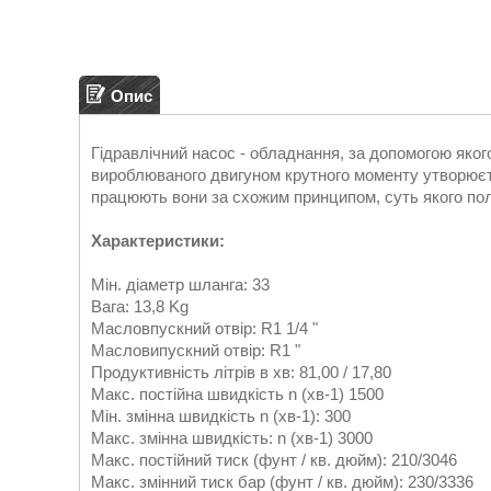
Опис
Гідравлічний насос - обладнання, за допомогою якого
вироблюваного двигуном крутного моменту утворюєтьс
працюють вони за схожим принципом, суть якого поля
Характеристики:
Мін. діаметр шланга: 33
Вага: 13,8 Kg
Масловпускний отвір: R1 1/4 "
Масловипускний отвір: R1 "
Продуктивність літрів в хв: 81,00 / 17,80
Макс. постійна швидкість n (хв-1) 1500
Мін. змінна швидкість n (хв-1): 300
Макс. змінна швидкість: n (хв-1) 3000
Макс. постійний тиск (фунт / кв. дюйм): 210/3046
Макс. змінний тиск бар (фунт / кв. дюйм): 230/3336