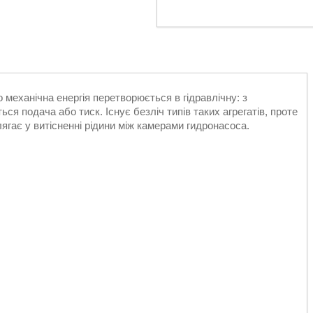
 механічна енергія перетворюється в гідравлічну: з
я подача або тиск. Існує безліч типів таких агрегатів, проте
гає у витісненні рідини між камерами гидронасоса.