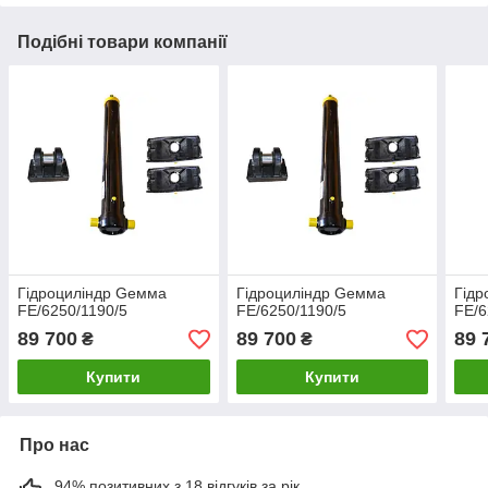
Подібні товари компанії
Гідроциліндр Gемма
Гідроциліндр Gемма
Гідр
FE/6250/1190/5
FE/6250/1190/5
FE/6
89 700
89 700
89 
₴
₴
Купити
Купити
Про нас
94% позитивних з 18 відгуків за рік