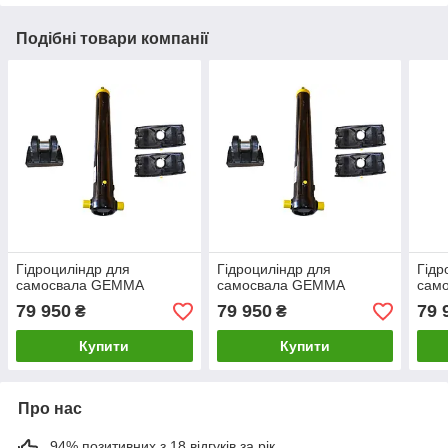
Подібні товари компанії
Гідроциліндр для
Гідроциліндр для
Гідр
самосвала GEMMA
самосвала GEMMA
сам
79 950
79 950
79 
₴
₴
Купити
Купити
Про нас
94% позитивних з 18 відгуків за рік