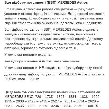
Вал відбору потужності (ВВП) MERSEDES Actros
Ефективна й стабільна робота спецтехніки — результат
установки якісної гідравлічної системи. Якщо окремі елементи
вийшли з ладу, їх необхідно замінити на нові. Такі запчастини
відрізняються точністю виконання, довговічністю і надійністю.
Вал відбору потужності (ВВП) MERSEDES Actros є одним з
невід’ємних елементів гідравлічної системи, який сприяє
розширенню функціональних можливостей тягачів. Дає змогу
переобладнати їх у таку спецтехніку, як самоскид, сміттєвоз,
автокран, зерновоз з рухомою підлогою та ін.
У комплект поставки входять:
вал відбору потужності Actros; металева плита.
У комплект поставки НЕ входить коробка відбору потужності.
Довжина валу відбору потужності MERSEDES Actros становить
25,5 см, вага — 3,5 кг.
Ця деталь сумісна з наступними вантажними автомобілями
MERCEDES BENZ: 729 – 1735 – 1827 – 1834 – 1838 – 1929 –
1935 – 2038 – 2429 – 2435 – 2527 – 2531 – 3534 – 2629 –
2631 – 2635 – 2638 – 3229 – 3234 – 3534 – 3535 – 100E15 –