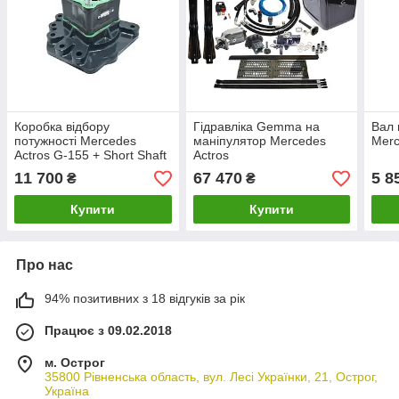
Коробка відбору
Гідравліка Gemma на
Вал 
потужності Mercedes
маніпулятор Mercedes
Merc
Actros G-155 + Short Shaft
Actros
(50126322-2)
11 700
67 470
5 8
₴
₴
Купити
Купити
Про нас
94% позитивних з 18 відгуків за рік
Працює з 09.02.2018
м. Острог
35800 Рівненська область, вул. Лесі Українки, 21, Острог,
Україна