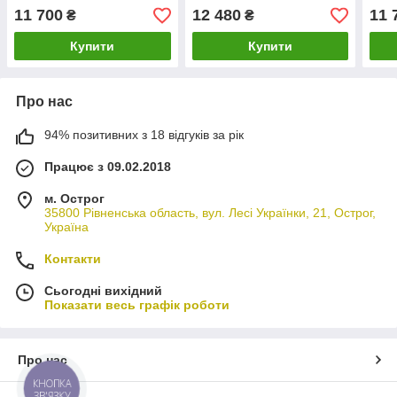
(50126322-2)
(501
11 700
12 480
11 
₴
₴
Купити
Купити
Про нас
94% позитивних з 18 відгуків за рік
Працює з 09.02.2018
м. Острог
35800 Рівненська область, вул. Лесі Українки, 21, Острог,
Україна
Контакти
Сьогодні вихідний
Показати весь графік роботи
Про нас
КНОПКА
ЗВ'ЯЗКУ