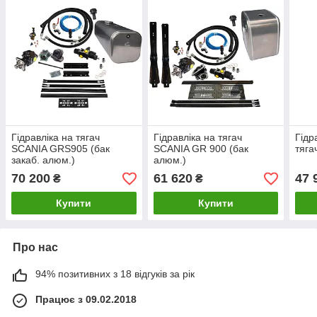
Гідравліка на тягач
Гідравліка на тягач
Гідр
SCANIA GRS905 (бак
SCANIA GR 900 (бак
тяга
закаб. алюм.)
алюм.)
70 200
61 620
47 
₴
₴
Купити
Купити
Про нас
94% позитивних з 18 відгуків за рік
Працює з 09.02.2018