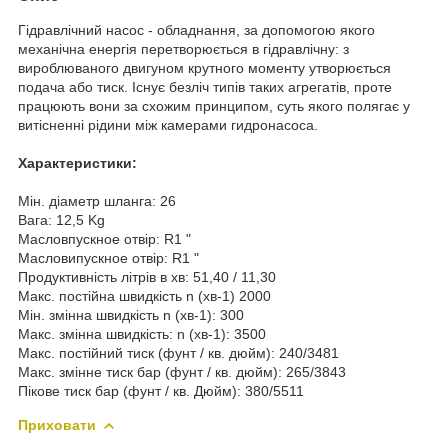
Гідравлічний насос - обладнання, за допомогою якого
механічна енергія перетворюється в гідравлічну: з
вироблюваного двигуном крутного моменту утворюється
подача або тиск. Існує безліч типів таких агрегатів, проте
працюють вони за схожим принципом, суть якого полягає у
витісненні рідини між камерами гидронасоса.
Характеристики:
Мін. діаметр шланга: 26
Вага: 12,5 Kg
Масловпускное отвір: R1 "
Масловипускное отвір: R1 "
Продуктивність літрів в хв: 51,40 / 11,30
Макс. постійна швидкість n (хв-1) 2000
Мін. змінна швидкість n (хв-1): 300
Макс. змінна швидкість: n (хв-1): 3500
Макс. постійний тиск (фунт / кв. дюйм): 240/3481
Макс. змінне тиск бар (фунт / кв. дюйм): 265/3843
Пікове тиск бар (фунт / кв. Дюйм): 380/5511
Приховати