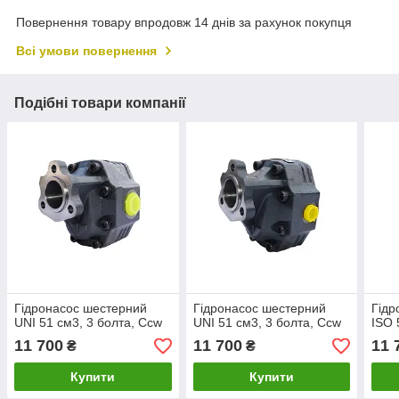
Повернення товару впродовж 14 днів за рахунок покупця
Всі умови повернення
Подібні товари компанії
Гідронасос шестерний
Гідронасос шестерний
Гідр
UNI 51 см3, 3 болта, Ccw
UNI 51 см3, 3 болта, Ccw
ISO 
11 700
11 700
11 
₴
₴
Купити
Купити