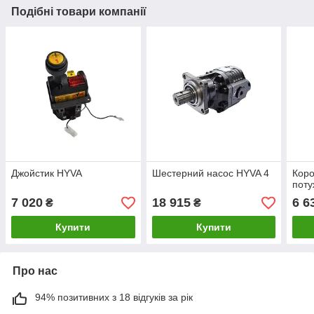
Подібні товари компанії
Джойстик HYVA
Шестерний насос HYVA 4
Коро
поту
7 020
18 915
6 6
₴
₴
Купити
Купити
Про нас
94% позитивних з 18 відгуків за рік