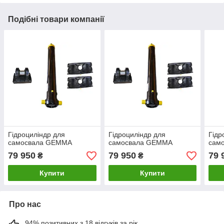
Подібні товари компанії
Гідроциліндр для
Гідроциліндр для
Гідр
самосвала GEMMA
самосвала GEMMA
сам
79 950
79 950
79 
₴
₴
Купити
Купити
Про нас
94% позитивних з 18 відгуків за рік