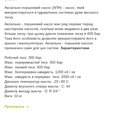
Аксіально поршневий насос (АПН) - насос, який
використовується в гідравлічних системах дуже високого
тиску.
Аксіально - поршневий насос має ряд переваг перед
шестерним насосом, оскільки може видавати в два рази
більше тиску, при цьому даючи показники тиску в 400 бар.
Така його особливість дозволяє використовувати його в
кранах і маніпуляторах. Аксіально - поршневі насоси
призначені саме для цих систем.
Характеристики
Робочий тиск: 300 бар
Макс. переривчастий тиск: 350 бар
Макс. піковий тиск: 400 бар
Макс. безперервна швидкість: 1200 об / хв
Макс. швидкість в перервах. тиск: 2000 об / хв
Діапазон температур масла: -20 і 80 С
Діаметр впускного отвору масла - C: 44
Діаметр виходу масла - D: R 3/4 "
Вага: 10 кг
Приховати