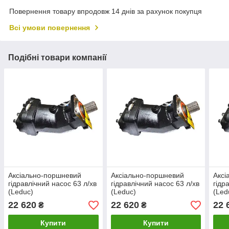
Повернення товару впродовж 14 днів за рахунок покупця
Всі умови повернення
Подібні товари компанії
Аксіально-поршневий
Аксіально-поршневий
Аксі
гідравлічний насос 63 л/хв
гідравлічний насос 63 л/хв
гідр
(Leduc)
(Leduc)
(Led
22 620
22 620
22 
₴
₴
Купити
Купити