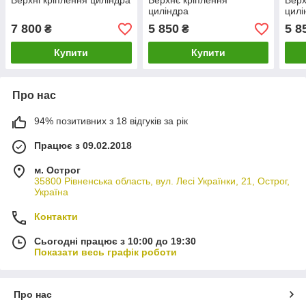
Верхні кріплення циліндра
Верхнє кріплення
Верх
циліндра
цилі
7 800
5 850
5 8
₴
₴
Купити
Купити
Про нас
94% позитивних з 18 відгуків за рік
Працює з 09.02.2018
м. Острог
35800 Рівненська область, вул. Лесі Українки, 21, Острог,
Україна
Контакти
Сьогодні працює з 10:00 до 19:30
Показати весь графік роботи
Про нас