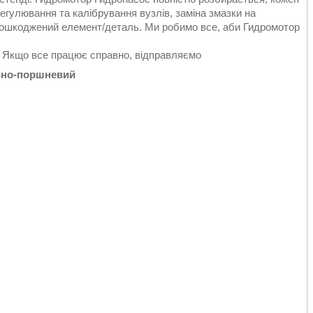
егулювання та калібрування вузлів, заміна змазки на
пошкоджений елемент/деталь. Ми робимо все, аби Гидромотор
. Якщо все працює справно, відправляємо
льно-поршневий