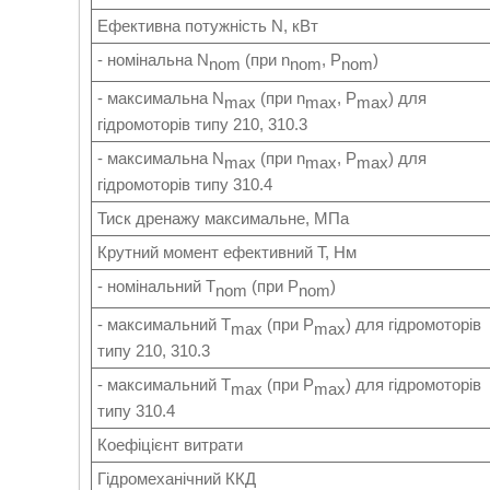
Ефективна потужність N, кВт
- номінальна N
(при n
, P
)
nom
nom
nom
- максимальна N
(при n
, P
) для
max
max
max
гідромоторів типу 210, 310.3
- максимальна N
(при n
, P
) для
max
max
max
гідромоторів типу 310.4
Тиск дренажу максимальне, МПа
Крутний момент ефективний T, Нм
- номінальний Т
(при P
)
nom
nom
- максимальний Т
(при P
) для гідромоторів
max
max
типу 210, 310.3
- максимальний Т
(при P
) для гідромоторів
max
max
типу 310.4
Коефіцієнт витрати
Гідромеханічний ККД