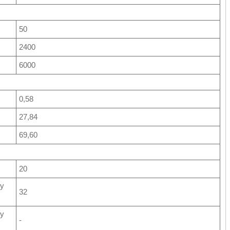
50
2400
6000
0,58
27,84
69,60
20
пу
32
пу
-