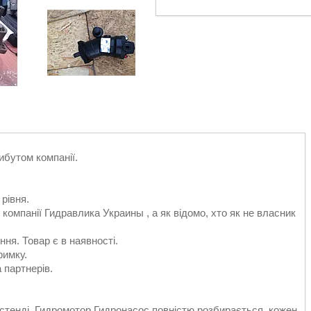
ибутом компанії.
 рівня.
 компанії Гидравлика Украины , а як відомо, хто як не власник
ня. Товар є в наявності.
римку.
а партнерів.
 стенді. Гидромотор Гидронасос повністю розбирається, кожен