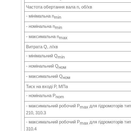
Частота обертання вала n, об/хв
- мінімальна n
min
- номінальна n
min
- максимальна n
max
Витрата Q, л/хв
- мінімальний Q
min
- номінальний Q
ном
- максимальний Q
ном
Тиск на вході P, МПа
- номінальна P
nom
- максимальний робочий P
для гідромоторів ти
max
210, 310.3
- максимальний робочий P
для гідромоторів ти
max
310.4