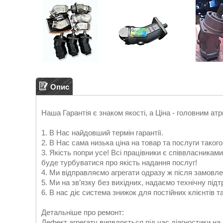
Опис
Наша Гарантія є знаком якості, а Ціна - головним атр
1. В Нас найдовший термін гарантії.
2. В Нас сама низька ціна на товар та послуги такого
3. Якість попри усе! Всі працівники є співвласниками
буде турбуватися про якість надання послуг!
4. Ми відправляємо агрегати одразу ж після замовлен
5. Ми на зв’язку без вихідних, надаємо технічну підт
6. В нас діє система знижок для постійних клієнтів т
Детальніше про ремонт:
Дефект агрегату виявляється під час діагностики на