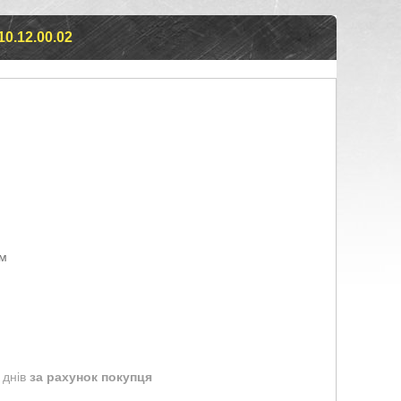
.12.00.02
ом
 днів
за рахунок покупця