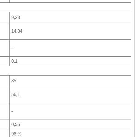
9,28
14,84
-
0,1
35
56,1
-
0,95
96 %