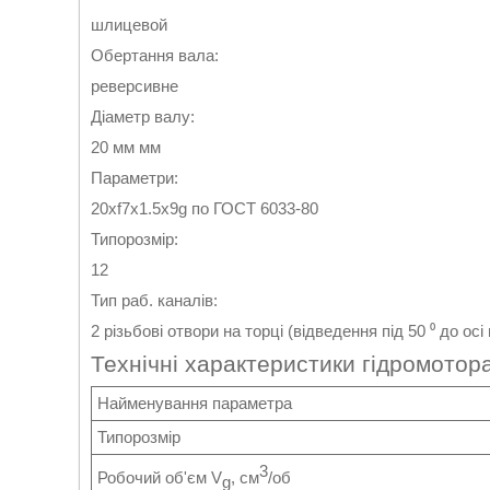
шлицевой
Обертання вала:
реверсивне
Діаметр валу:
20 мм мм
Параметри:
20хf7x1.5x9g по ГОСТ 6033-80
Типорозмір:
12
Тип раб. каналів:
2 різьбові отвори на торці (відведення під 50 ⁰ до осі
Технічні характеристики гідромотор
Найменування параметра
Типорозмір
3
Робочий об'єм V
, см
/об
g