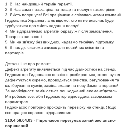
1. В Нас найдовший термін гарантії.
2. В Нас сама низька ціна на товар та послуги такого рівня.
3. Якість попри усе! Всі працівники є співвласниками компанії
Гидравлика Украины , а як відомо, хто як не власник буде
турбуватися про якість надання послуг!
4. Ми відправляємо агрегати одразу ж після замовлення.
Товар є в наявності.
5. Ми на зв’язку без вихідних, надаємо технічну підтримку.
6. В нас діє система знижок для постійних клієнтів та
партнерів.
Детальніше про ремонт:
Дефект агрегату виявляється під час діагностики на стенді.
Гидромотор Гидронасос повністю розбирається, кожен вузол
дефектується окремо, проводиться очистка, регулювання та
калібрування вузлів, заміна змазки на нову.Заменв поршней
За необхідності замінюється пошкоджений елемент/деталь.
Ми робимо все, аби Гидромотор відповідала заводським
параметрам.
Гидронасос повторно проходить перевірку на стенді. Якщо
все працює справно, відправляємо
310.4.56.04.03 - Гідронасос нерегульований аксіально-
поршневий