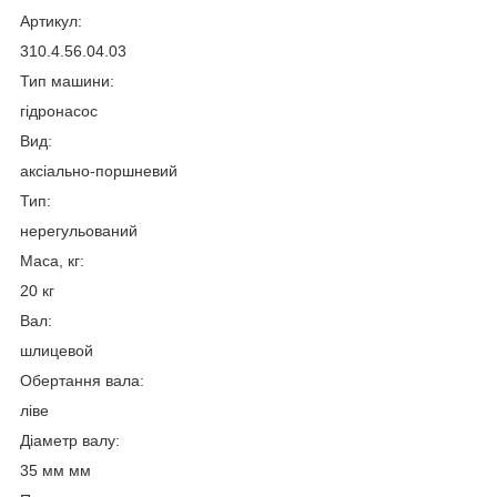
Артикул:
310.4.56.04.03
Тип машини:
гідронасос
Вид:
аксіально-поршневий
Тип:
нерегульований
Маса, кг:
20 кг
Вал:
шлицевой
Обертання вала:
ліве
Діаметр валу:
35 мм мм