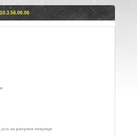
.3.56.06.06
ом
 днів
за рахунок покупця