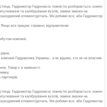
 стенді. Гидромотор Гидронасос повністю розбирається, кожен
егулювання та калібрування вузлів, заміна змазки на
пошкоджений елемент/деталь. Ми робимо все, аби Гидромотор
. Якщо все працює справно, відправляємо
ибутом компанії.
 рівня.
 компанії Гидравлика Украины , а як відомо, хто як не власник
ня. Товар є в наявності.
римку.
а партнерів.
 стенді. Гидромотор Гидронасос повністю розбирається, кожен
егулювання та калібрування вузлів, заміна змазки на
пошкоджений елемент/деталь. Ми робимо все, аби Гидромотор