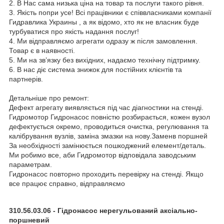
2. В Нас сама низька ціна на товар та послуги такого рівня.
3. Якість попри усе! Всі працівники є співвласниками компанії
Гидравлика Украины , а як відомо, хто як не власник буде
турбуватися про якість надання послуг!
4. Ми відправляємо агрегати одразу ж після замовлення.
Товар є в наявності.
5. Ми на зв’язку без вихідних, надаємо технічну підтримку.
6. В нас діє система знижок для постійних клієнтів та
партнерів.
Детальніше про ремонт:
Дефект агрегату виявляється під час діагностики на стенді.
Гидромотор Гидронасос повністю розбирається, кожен вузол
дефектується окремо, проводиться очистка, регулювання та
калібрування вузлів, заміна змазки на нову.Заменв поршней
За необхідності замінюється пошкоджений елемент/деталь.
Ми робимо все, аби Гидромотор відповідала заводським
параметрам.
Гидронасос повторно проходить перевірку на стенді. Якщо
все працює справно, відправляємо
310.56.03.06 - Гідронасос нерегульований аксіально-
поршневий