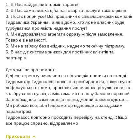
1. В Нас найдовший термін гарантії.
2. В Нас сама низька ціна на товар та послуги такого рівня.
3. Якість попри усе! Всі працівники є співвласниками компанії
Гидравлика Украины , а як відомо, хто як не власник буде
турбуватися про якість надання послуг!
4. Ми відправляємо агрегати одразу ж після замовлення.
Товар є в наявності.
5. Ми на зв’язку без вихідних, надаємо технічну підтримку.
6. В нас діє система знижок для постійних клієнтів та
партнерів.
Детальніше про ремонт:
Дефект агрегату виявляється під час діагностики на стенді.
Гидромотор Гидронасос повністю розбирається, кожен вузол
дефектується окремо, проводиться очистка, регулювання та
калібрування вузлів, заміна змазки на нову.Заменв поршней
За необхідності замінюється пошкоджений елемент/деталь.
Ми робимо все, аби Гидромотор відповідала заводським
параметрам.
Гидронасос повторно проходить перевірку на стенді. Якщо
все працює справно, відправляємо
Приховати